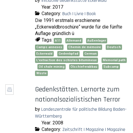
by
Initiative Gedenkstätte Eckerwald
Year: 2017
Category:
Buch | Livre | Book
Die 1991 erstmals erschienene
„Eckerwaldbroschüre“ wurde für die fünfte
Auflage gründlich ü
Tags:
A11
Allemand
Außenlager
Camps annexes
Chemin de mémoire
Deutsch
Eckerwald
Gedenkpfad
German
L'extraction des schistes bitumineux
Memorial path
Oil shale mining
Ölschieferabbau
Subcamp
Wüste
Gedenkstätten. Lernorte zum
nationalsozialistischen Terror
by
Landeszentrale für politische Bildung Baden-
Württemberg
Year: 2008
Category:
Zeitschrift | Magazine | Magazine