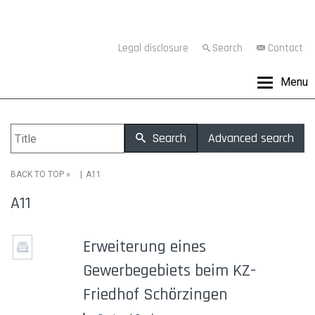
Legal disclosure
Search
Contact
Menu
Search
Advanced search
»
A11
BACK TO TOP
A11
Erweiterung eines
Gewerbegebiets beim KZ-
Friedhof Schörzingen