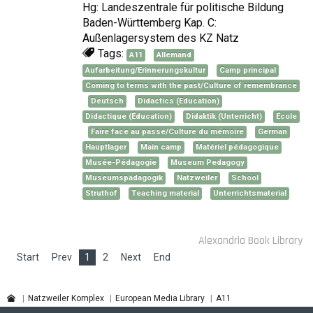
Hg: Landeszentrale für politische Bildung
Baden-Württemberg Kap. C:
Außenlagersystem des KZ Natz
Tags:
A11
Allemand
Aufarbeitung/Erinnerungskultur
Camp principal
Coming to terms with the past/Culture of remembrance
Deutsch
Didactics (Education)
Didactique (Éducation)
Didaktik (Unterricht)
École
Faire face au passé/Culture du mémoire
German
Hauptlager
Main camp
Matériel pédagogique
Musée-Pédagogie
Museum Pedagogy
Museumspädagogik
Natzweiler
School
Struthof
Teaching material
Unterrichtsmaterial
Alexandria Book Library
Start
Prev
1
2
Next
End
Natzweiler Komplex
European Media Library
A11