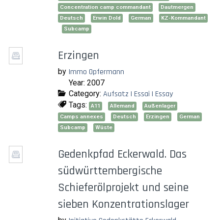
Concentration camp commandant
Dautmergen
Deutsch
Erwin Dold
German
KZ-Kommandant
Subcamp
Erzingen
by
Immo Opfermann
Year: 2007
Category:
Aufsatz | Essai | Essay
Tags:
A11
Allemand
Außenlager
Camps annexes
Deutsch
Erzingen
German
Subcamp
Wüste
Gedenkpfad Eckerwald. Das
südwürttembergische
Schieferölprojekt und seine
sieben Konzentrationslager