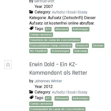
by
Gertrud Graf
Year: 2007
Category:
Aufsatz | Essai | Essay
Kategorie: Aufsatz (Zeitschrift) Dieser
Aufsatz ist kostenfrei online abrufbar.
Tags:
A11
Allemand
Außenlager
Camps annexes
Cimetière de camp de concentration
Concentration camp cemetery
Deutsch
German
KZ-Friedhof
Schörzingen
Subcamp
Erwin Dold – Ein KZ-
Kommandant als Retter
by
Johannes Winter
Year: 2012
Category:
Aufsatz | Essai | Essay
Tags:
A11
Allemand
Außenlager
Camps annexes
Commandant du camp de concentration