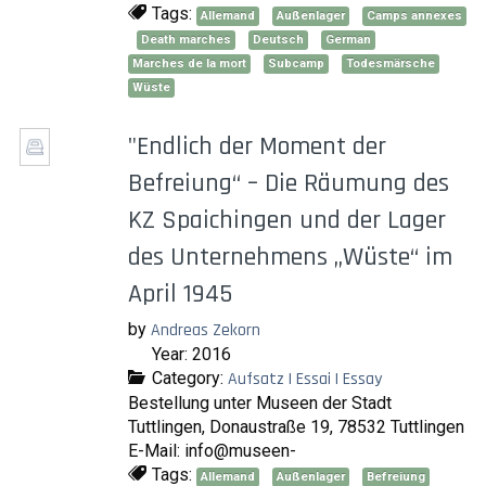
Tags:
Allemand
Außenlager
Camps annexes
Death marches
Deutsch
German
Marches de la mort
Subcamp
Todesmärsche
Wüste
"Endlich der Moment der
Befreiung“ – Die Räumung des
KZ Spaichingen und der Lager
des Unternehmens „Wüste“ im
April 1945
by
Andreas Zekorn
Year: 2016
Category:
Aufsatz | Essai | Essay
Bestellung unter Museen der Stadt
Tuttlingen, Donaustraße 19, 78532 Tuttlingen
E-Mail: info@museen-
Tags:
Allemand
Außenlager
Befreiung