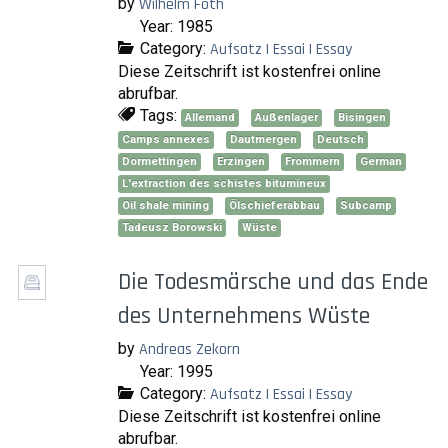
by
Wilhelm Foth
Year: 1985
Category:
Aufsatz | Essai | Essay
Diese Zeitschrift ist kostenfrei online
abrufbar.
Tags:
Allemand
Außenlager
Bisingen
Camps annexes
Dautmergen
Deutsch
Dormettingen
Erzingen
Frommern
German
L'extraction des schistes bitumineux
Oil shale mining
Ölschieferabbau
Subcamp
Tadeusz Borowski
Wüste
Die Todesmärsche und das Ende
des Unternehmens Wüste
by
Andreas Zekorn
Year: 1995
Category:
Aufsatz | Essai | Essay
Diese Zeitschrift ist kostenfrei online
abrufbar.