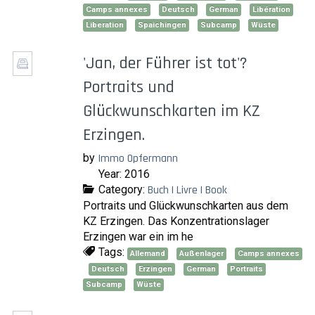
Camps annexes
Deutsch
German
Libération
Liberation
Spaichingen
Subcamp
Wüste
'Jan, der Führer ist tot'?
Portraits und
Glückwunschkarten im KZ
Erzingen.
by
Immo Opfermann
Year: 2016
Category:
Buch | Livre | Book
Portraits und Glückwunschkarten aus dem
KZ Erzingen. Das Konzentrationslager
Erzingen war ein im he
Tags:
Allemand
Außenlager
Camps annexes
Deutsch
Erzingen
German
Portraits
Subcamp
Wüste