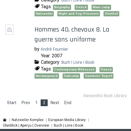
Buch | Livre | Book
Tags:
Biography
French
Main camp
Natzweiler
Night-and-Fog-Prisoners
Struthof
Hommes 40, chevaux 8. La
guerre sans uniforme
by
André Fournier
Year: 2007
Category:
Buch | Livre | Book
Tags:
Contemporary Witnesses
French
Neckargerach
Subcamp
Survivors' Report
Alexandria Book Library
Start
Prev
1
2
Next
End
Natzweiler Komplex
European Media Library
Überblick | Aperçu | Overview
Buch | Livre | Book