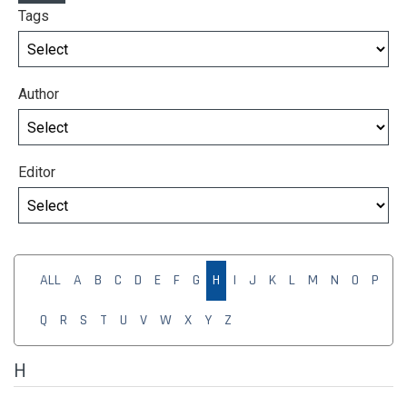
Tags
Author
Editor
ALL
A
B
C
D
E
F
G
H
I
J
K
L
M
N
O
P
Q
R
S
T
U
V
W
X
Y
Z
H