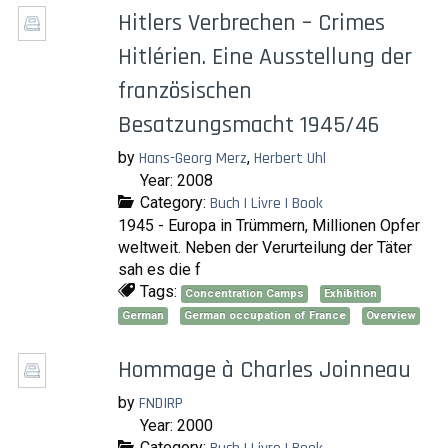
Hitlers Verbrechen – Crimes
Hitlérien. Eine Ausstellung der
französischen
Besatzungsmacht 1945/46
by
Hans-Georg Merz
,
Herbert Uhl
Year: 2008
Category:
Buch | Livre | Book
1945 - Europa in Trümmern, Millionen Opfer
weltweit. Neben der Verurteilung der Täter
sah es die f
Tags:
Concentration Camps
Exhibition
German
German occupation of France
Overview
Hommage à Charles Joinneau
by
FNDIRP
Year: 2000
Category: