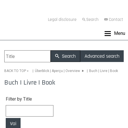
Legal disclosure
Search
Contact
Menu
Search
Advanced search
»
»
Buch | Livre | Book
BACK TO TOP
Überblick | Aperçu | Overview
Buch | Livre | Book
Filter by Title
Vai