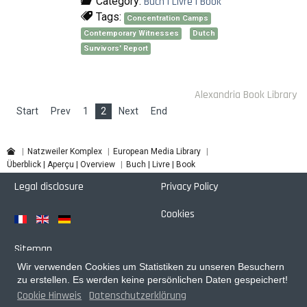
Category:
Buch | Livre | Book
Tags:
Concentration Camps
Contemporary Witnesses
Dutch
Survivors' Report
Alexandria Book Library
Start
Prev
1
2
Next
End
Natzweiler Komplex
European Media Library
Überblick | Aperçu | Overview
Buch | Livre | Book
Legal disclosure
Privacy Policy
Cookies
Sitemap
Wir verwenden Cookies um Statistiken zu unseren Besuchern
Login
zu erstellen. Es werden keine persönlichen Daten gespeichert!
Cookie Hinweis
Datenschutzerklärung
Designed with
by
pixagentur