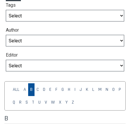
Tags
Author
Editor
ALL
A
B
C
D
E
F
G
H
I
J
K
L
M
N
O
P
Q
R
S
T
U
V
W
X
Y
Z
B