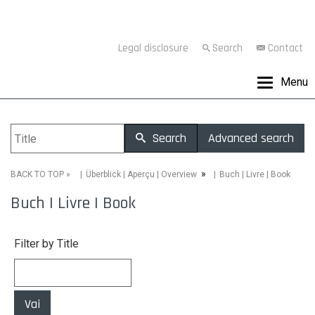
Legal disclosure
Search
Contact
Menu
Search
Advanced search
»
»
Buch | Livre | Book
BACK TO TOP
Überblick | Aperçu | Overview
Buch | Livre | Book
Filter by Title
Vai