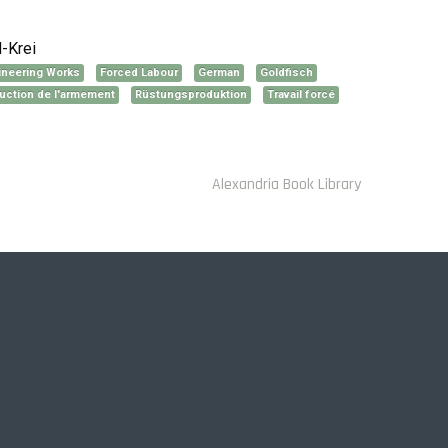
-Krei
ineering Works
Forced Labour
German
Goldfisch
uction de l'armement
Rüstungsproduktion
Travail forcé
Alexandria Book Library