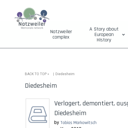
A Story about
Natzweiler
European
complex
History
»
Diedesheim
BACK TO TOP
Diedesheim
Verlagert, demontiert, au
Diedesheim
by
Tobias Markowitsch