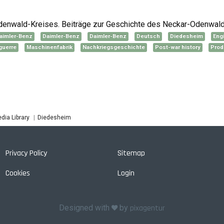
denwald-Kreises. Beiträge zur Geschichte des Neckar-Odenwald
aimler-Benz
Daimler-Benz
Daimler-Benz
Deutsch
Diedesheim
Eng
-guerre
Maschinenfabrik
Nachkriegsgeschichte
Post-war history
Prod
dia Library
Diedesheim
Privacy Policy
Sitemap
Cookies
Login
Designed with
by
pixagentur