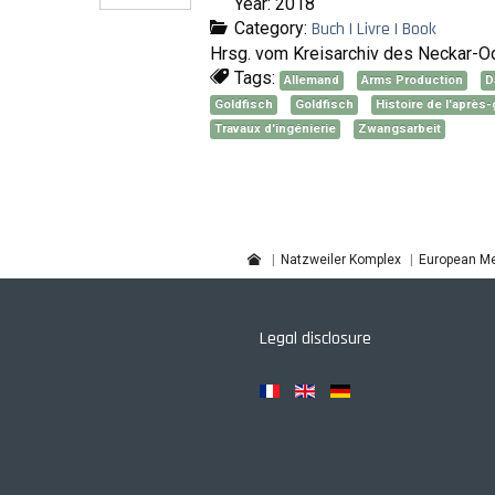
Year: 2018
Category:
Buch | Livre | Book
Hrsg. vom Kreisarchiv des Neckar-O
Tags:
Allemand
Arms Production
D
Goldfisch
Goldfisch
Histoire de l'après
Travaux d'ingénierie
Zwangsarbeit
Natzweiler Komplex
European Me
Legal disclosure