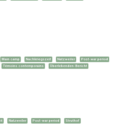
Main camp
Nachkriegszeit
Natzweiler
Post-war period
Témoins contemporains
Überlebenden-Bericht
it
Natzweiler
Post-war period
Struthof