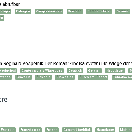
e abrufbar.
nlager
Balingen
Camps annexes
Deutsch
Forced Labour
German
it
 Reginald Vospernik Der Roman 'Zibelka sveta' (Die Wiege der
 principal
Contemporary Witnesses
Deutsch
German
Hauptlager
M
stance
Slovenia
Slovénie
Slowenien
Survivors' Report
Témoins co
bre
Français
Französisch
French
Gesamtüberblick
Hauptlager
Main c