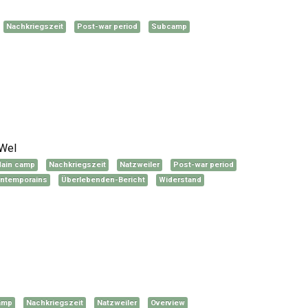
Nachkriegszeit
Post-war period
Subcamp
 Wel
ain camp
Nachkriegszeit
Natzweiler
Post-war period
ntemporains
Überlebenden-Bericht
Widerstand
amp
Nachkriegszeit
Natzweiler
Overview