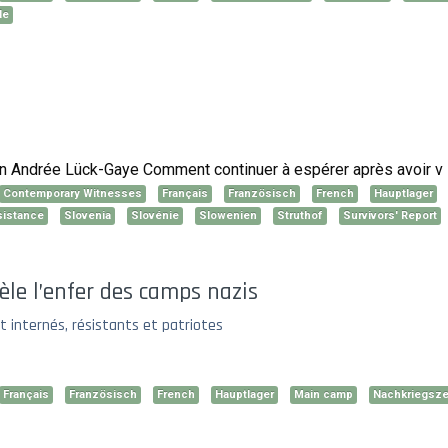
le
 Andrée Lück-Gaye Comment continuer à espérer après avoir v
Contemporary Witnesses
Français
Französisch
French
Hauptlager
sistance
Slovenia
Slovénie
Slowenien
Struthof
Survivors' Report
èle l’enfer des camps nazis
 internés, résistants et patriotes
Français
Französisch
French
Hauptlager
Main camp
Nachkriegsze