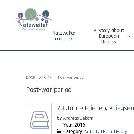
A Story about
Natzweiler
European
complex
History
»
Post-war period
BACK TO TOP
Post-war period
70 Jahre Frieden. Kriegse
by
Andreas Zekorn
Year: 2016
Category:
Aufsatz | Essai | Essay