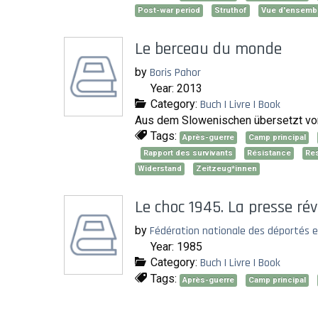
Post-war period
Struthof
Vue d'ensemb
Le berceau du monde
by
Boris Pahor
Year: 2013
Category:
Buch | Livre | Book
Aus dem Slowenischen übersetzt von
Tags:
Après-guerre
Camp principal
Rapport des survivants
Résistance
Re
Widerstand
Zeitzeug*innen
Le choc 1945. La presse rév
by
Fédération nationale des déportés et
Year: 1985
Category:
Buch | Livre | Book
Tags:
Après-guerre
Camp principal