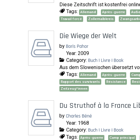
Diese Zeitschrift ist kostenfrei onlin
Tags:
Allemand
Après-guerre
Auße
Travail forcé
Zollernalbkreis
Zwangsarbe
Die Wiege der Welt
by
Boris Pahor
Year: 2009
Category:
Buch | Livre | Book
Aus dem Slowenischen übersetzt von
Tags:
Allemand
Après-guerre
Camp
Rapport des survivants
Résistance
Resi
Zeitzeug*innen
Du Struthof à la France Li
by
Charles Béné
Year: 1968
Category:
Buch | Livre | Book
Tags:
Après-guerre
Camp principal