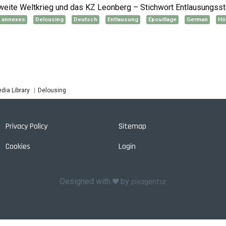
weite Weltkrieg und das KZ Leonberg – Stichwort Entlausungsst
 annexes
Delousing
Deutsch
Entlausung
Épouillage
German
Hô
dia Library
Delousing
Privacy Policy
Sitemap
Cookies
Login
Designed with
by
pixagentur