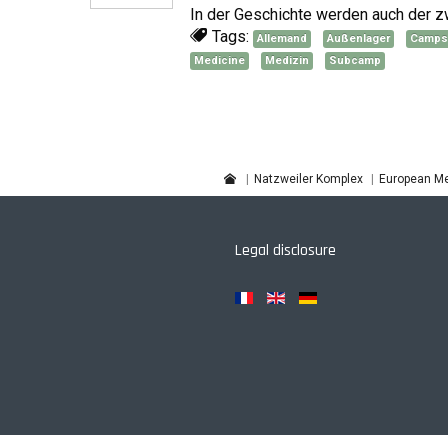
In der Geschichte werden auch der z
Tags:
Allemand
Außenlager
Camps
Medicine
Medizin
Subcamp
Natzweiler Komplex
European Me
Legal disclosure