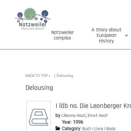
A Story about
Natzweiler
European
complex
History
»
Delousing
BACK TO TOP
Delousing
I läb no. Die Leonberger 
by
Lilienne Haaf
,
Ernst Haaf
Year: 1996
Category:
Buch | Livre | Book