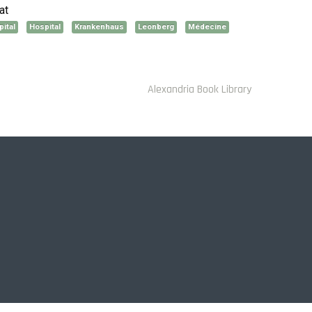
at
pital
Hospital
Krankenhaus
Leonberg
Médecine
Alexandria Book Library