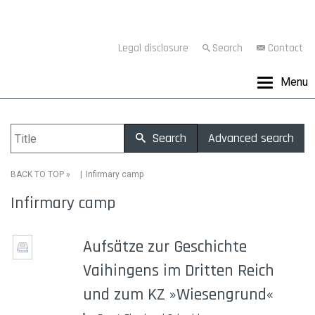
Legal disclosure
Search
Contact
Menu
Search
Advanced search
»
Infirmary camp
BACK TO TOP
Infirmary camp
Aufsätze zur Geschichte
Vaihingens im Dritten Reich
und zum KZ »Wiesengrund«