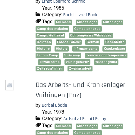
by
Ernst Eberhard Schmid
Year: 1985
Category:
Buch | Livre | Book
Tags:
Allemand
Arbeitslager
Außenlager
Camp des malades
Camps annexes
Camps de travail
Contemporary Witnesses
Deutsch
Forced Labour
German
Geschichte
Histoire
History
Infirmary camp
Krankenlager
Labour Camp
Subcamp
Témoins contemporains
Travail forcé
Vaihingen/Enz
Wiesengrund
Zeitzeug*innen
Zwangsarbeit
Das Arbeits- und Krankenlager
Vaihingen (Enz)
by
Bärbel Böckle
Year: 1978
Category:
Aufsatz | Essai | Essay
Tags:
Allemand
Arbeitslager
Außenlager
Camp des malades
Camps annexes