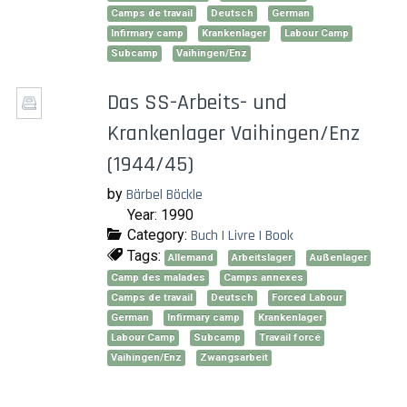
Camps de travail
Deutsch
German
Infirmary camp
Krankenlager
Labour Camp
Subcamp
Vaihingen/Enz
Das SS-Arbeits- und
Krankenlager Vaihingen/Enz
(1944/45)
by
Bärbel Böckle
Year: 1990
Category:
Buch | Livre | Book
Tags:
Allemand
Arbeitslager
Außenlager
Camp des malades
Camps annexes
Camps de travail
Deutsch
Forced Labour
German
Infirmary camp
Krankenlager
Labour Camp
Subcamp
Travail forcé
Vaihingen/Enz
Zwangsarbeit