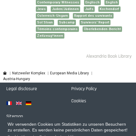
Contemporary Witnesses
Englisch
English
Jews
Juden/Jüdinnen
Juifs
Kochendorf
Österreich-Ungarn
Rapport des survivants
Sol Sloan
Subcamp
Survivors' Report
Témoins contemporains
Überlebenden-Bericht
Zeitzeug*innen
Alexandria Book Library
Natzweiler Komplex
European Media Library
Austria-Hungary
Legal disclosure
Privacy Policy
Cookies
Sitemap
Wir verwenden Cookies um Statistiken zu unseren Besuchern
Login
zu erstellen. Es werden keine persönlichen Daten gespeichert!