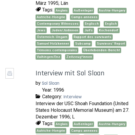
März 1995; Län
Tags:
Anglais
Außenlager
Austria-Hungary
Autriche-Hongrie
Camps annexes
Contemporary Witnesses
Englisch
English
Jews
Juden/Jüdinnen
Juifs
Kochendorf
Österreich-Ungarn
Rapport des survivants
Samuel Holzkenner
Subcamp
Survivors' Report
Témoins contemporains
Überlebenden-Bericht
Vaihingen/Enz
Zeitzeug*innen
Interview mit Sol Sloan
by
Sol Sloan
Year: 1996
Category:
Interview
Interview der USC Shoah Foundation (United
States Holocaust Memorial Museum) am 27.
Dezember 1996; L
Tags:
Anglais
Außenlager
Austria-Hungary
Autriche-Hongrie
Camps annexes