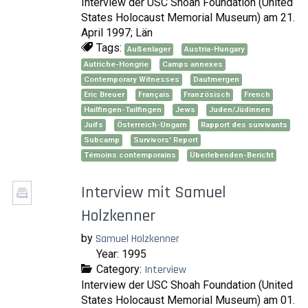
Interview der USC Shoah Foundation (United
States Holocaust Memorial Museum) am 21.
April 1997; Län
Tags:
Außenlager
Austria-Hungary
Autriche-Hongrie
Camps annexes
Contemporary Witnesses
Dautmergen
Eric Breuer
Français
Französisch
French
Hailfingen-Tailfingen
Jews
Juden/Jüdinnen
Juifs
Österreich-Ungarn
Rapport des survivants
Subcamp
Survivors' Report
Témoins contemporains
Überlebenden-Bericht
Interview mit Samuel
Holzkenner
by
Samuel Holzkenner
Year: 1995
Category:
Interview
Interview der USC Shoah Foundation (United
States Holocaust Memorial Museum) am 01.