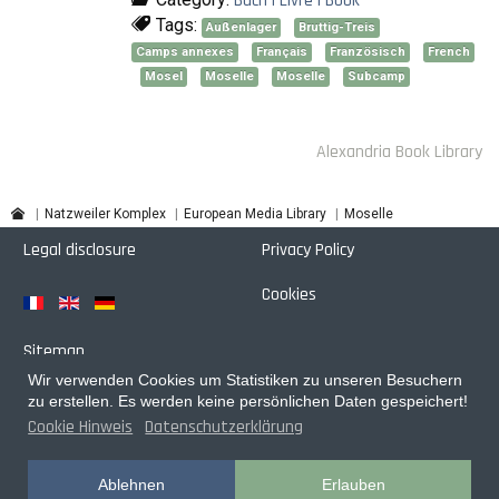
Buch | Livre | Book
Tags:
Außenlager
Bruttig-Treis
Camps annexes
Français
Französisch
French
Mosel
Moselle
Moselle
Subcamp
Alexandria Book Library
Natzweiler Komplex
European Media Library
Moselle
Legal disclosure
Privacy Policy
Cookies
Sitemap
Wir verwenden Cookies um Statistiken zu unseren Besuchern
Login
zu erstellen. Es werden keine persönlichen Daten gespeichert!
Cookie Hinweis
Datenschutzerklärung
Designed with
by
pixagentur
Ablehnen
Erlauben