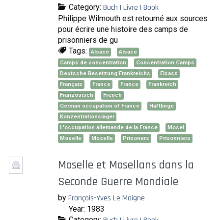
Category:
Buch | Livre | Book
Philippe Wilmouth est retourné aux sources
pour écrire une histoire des camps de
prisonniers de gu
Tags:
Alsace
Alsace
Camps de concentration
Concentration Camps
Deutsche Besetzung Frankreichs
Elsass
Français
France
France
Frankreich
Französisch
French
German occupation of France
Häftlinge
Konzentrationslager
L'occupation allemande de la France
Mosel
Moselle
Moselle
Prisoners
Prisonniers
Moselle et Mosellans dans la
Seconde Guerre Mondiale
by
François-Yves Le Moigne
Year: 1983
Category: