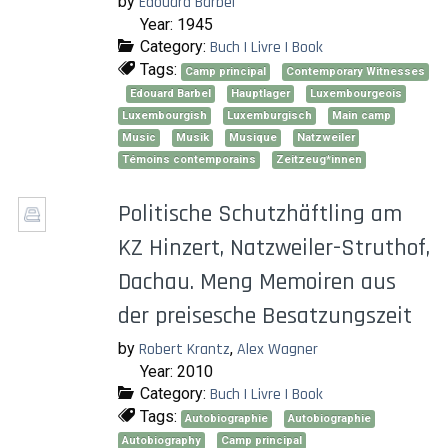
by
Edouard Barbel
Year: 1945
Category:
Buch | Livre | Book
Tags:
Camp principal
Contemporary Witnesses
Edouard Barbel
Hauptlager
Luxembourgeois
Luxembourgish
Luxemburgisch
Main camp
Music
Musik
Musique
Natzweiler
Témoins contemporains
Zeitzeug*innen
Politische Schutzhäftling am
KZ Hinzert, Natzweiler-Struthof,
Dachau. Meng Memoiren aus
der preisesche Besatzungszeit
by
Robert Krantz
,
Alex Wagner
Year: 2010
Category:
Buch | Livre | Book
Tags:
Autobiographie
Autobiographie
Autobiography
Camp principal