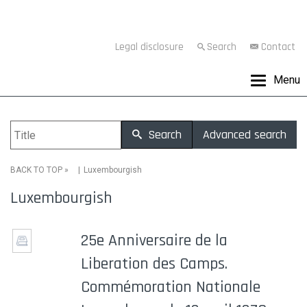
Legal disclosure
Search
Contact
Menu
Search
Advanced search
»
Luxembourgish
BACK TO TOP
Luxembourgish
25e Anniversaire de la
Liberation des Camps.
Commémoration Nationale