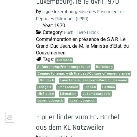
Luxembourg, le 19 avril 1970
by
Ligue luxembourgeoise des Prisonniers et
Déportés Politiques (LPPD)
Year: 1970
Category:
Buch | Livre | Book
‎Commémoration en présence de S.A.R. Le
Grand-Duc Jean, de M. le Ministre d'Etat, du
Gouvernemen
Tags:
Allemand
Aufarbeitung/Erinnerungskultur
Befreiung
Coming to terms with the past/Culture of remembrance
Deutsch
Faire face au passé/Culture du mémoire
Français
Französisch
French
German
Libération
Liberation
Luxembourgeois
Luxembourgish
Luxemburgisch
E puer lidder vum Ed. Barbel
aus dem KL Natzweiler