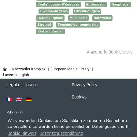
Contemporary Witnesses
Guttenbach
Hauptlager
Luxembourgeois
Luxembourgish
Luxemburgisch
Main camp
Natzweiler
Struthof
Témoins contemporains
Zeitzeug*innen
Alexandria Book Library
Natzweiler Komplex
European Media Library
Luxembourgish
Legal disclosure
Privacy Policy
Cookies
Sitemap
Wir verwenden Cookies um Statistiken zu unseren Besuchern
Login
zu erstellen. Es werden keine persönlichen Daten gespeichert!
Cookie Hinweis
Datenschutzerklärung