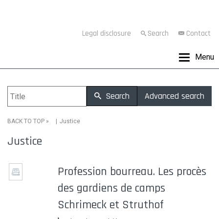
Legal disclosure
Search
Contact
Menu
Search
Advanced search
»
Justice
BACK TO TOP
Justice
Profession bourreau. Les procès
des gardiens de camps
Schrimeck et Struthof