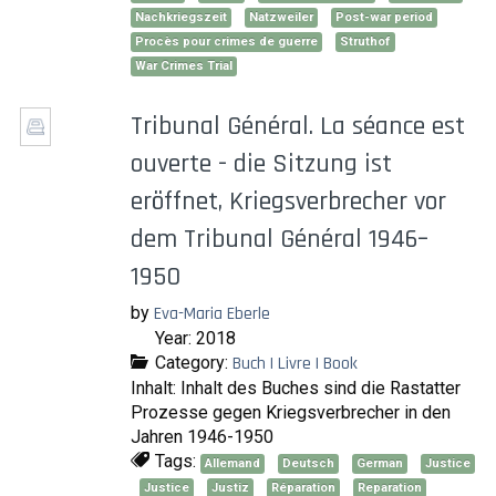
Nachkriegszeit
Natzweiler
Post-war period
Procès pour crimes de guerre
Struthof
War Crimes Trial
Tribunal Général. La séance est
ouverte - die Sitzung ist
eröffnet, Kriegsverbrecher vor
dem Tribunal Général 1946–
1950
by
Eva-Maria Eberle
Year: 2018
Category:
Buch | Livre | Book
Inhalt: Inhalt des Buches sind die Rastatter
Prozesse gegen Kriegsverbrecher in den
Jahren 1946-1950
Tags:
Allemand
Deutsch
German
Justice
Justice
Justiz
Réparation
Reparation