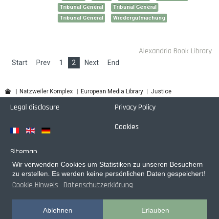
Tribunal Général
Tribunal Général
Tribunal Général
Wiedergutmachung
Alexandria Book Library
Start
Prev
1
2
Next
End
Natzweiler Komplex
European Media Library
Justice
Legal disclosure
Privacy Policy
Cookies
Sitemap
Wir verwenden Cookies um Statistiken zu unseren Besuchern
Login
zu erstellen. Es werden keine persönlichen Daten gespeichert!
Cookie Hinweis
Datenschutzerklärung
Designed with
by
pixagentur
Ablehnen
Erlauben