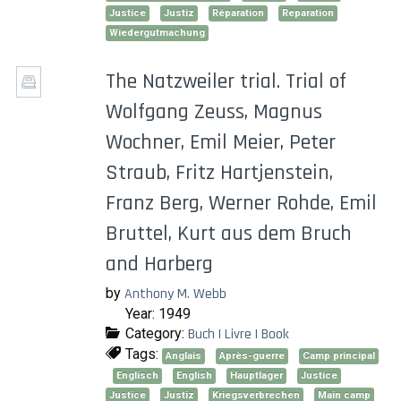
Justice
Justiz
Réparation
Reparation
Wiedergutmachung
The Natzweiler trial. Trial of
Wolfgang Zeuss, Magnus
Wochner, Emil Meier, Peter
Straub, Fritz Hartjenstein,
Franz Berg, Werner Rohde, Emil
Bruttel, Kurt aus dem Bruch
and Harberg
by
Anthony M. Webb
Year: 1949
Category:
Buch | Livre | Book
Tags:
Anglais
Après-guerre
Camp principal
Englisch
English
Hauptlager
Justice
Justice
Justiz
Kriegsverbrechen
Main camp