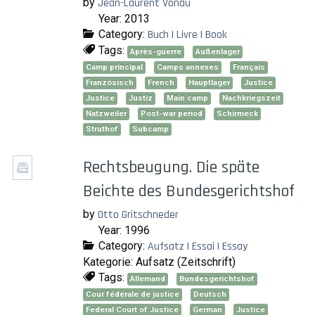
by
Jean-Laurent Vonau
Year: 2013
Category:
Buch | Livre | Book
Tags:
Après-guerre
Außenlager
Camp principal
Camps annexes
Français
Französisch
French
Hauptlager
Justice
Justice
Justiz
Main camp
Nachkriegszeit
Natzweiler
Post-war period
Schirmeck
Struthof
Subcamp
Rechtsbeugung. Die späte
Beichte des Bundesgerichtshof
by
Otto Gritschneder
Year: 1996
Category:
Aufsatz | Essai | Essay
Kategorie: Aufsatz (Zeitschrift)
Tags:
Allemand
Bundesgerichtshof
Cour fédérale de justice
Deutsch
Federal Court of Justice
German
Justice