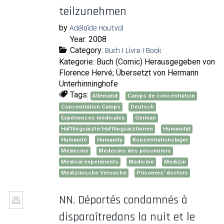
teilzunehmen
by
Adélaïde Hautval
Year: 2008
Category:
Buch | Livre | Book
Kategorie: Buch (Comic) Herausgegeben von
Florence Hervé; Übersetzt von Hermann
Unterhinninghofe
Tags:
Allemand
Camps de concentration
Concentration Camps
Deutsch
Expériences médicales
German
Häftlingsärzte/Häftlingsärztinnen
Humanität
Humanité
Humanity
Konzentrationslager
Médecine
Médecins des prisonniers
Medical experiments
Medicine
Medizin
Medizinische Versuche
Prisoners' doctors
NN. Déportés condamnés à
disparaîtredans la nuit et le