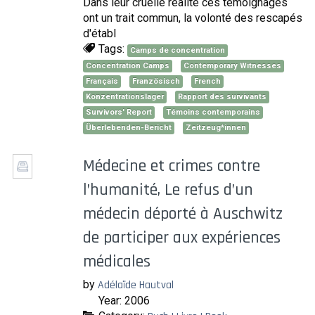
Dans leur cruelle réalité ces témoignages
ont un trait commun, la volonté des rescapés
d'établ
Tags:
Camps de concentration
Concentration Camps
Contemporary Witnesses
Français
Französisch
French
Konzentrationslager
Rapport des survivants
Survivors' Report
Témoins contemporains
Überlebenden-Bericht
Zeitzeug*innen
Médecine et crimes contre
l’humanité, Le refus d’un
médecin déporté à Auschwitz
de participer aux expériences
médicales
by
Adélaïde Hautval
Year: 2006