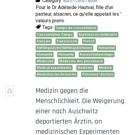
Category:
Buch | Livre | Book
Pour le Dr Adélaïde Hautval, fille d'un
pasteur, alsacien, ce qu'elle appelait les '
valeurs premi
Tags:
Camps de concentration
Concentration Camps
Expériences médicales
Français
Französisch
French
Häftlingsärzte/Häftlingsärztinnen
Humanität
Humanité
Humanity
Konzentrationslager
Médecine
Médecins des prisonniers
Medical experiments
Medicine
Medizin
Medizinische Versuche
Prisoners' doctors
Medizin gegen die
Menschlichkeit. Die Weigerung
einer nach Auschwitz
deportierten Ärztin, an
medizinischen Experimenten