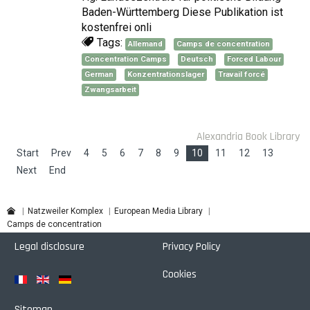
Baden-Württemberg Diese Publikation ist
kostenfrei onli
Tags:
Allemand
Camps de concentration
Concentration Camps
Deutsch
Forced Labour
German
Konzentrationslager
Travail forcé
Zwangsarbeit
Alexandria Book Library
Start
Prev
4
5
6
7
8
9
10
11
12
13
Next
End
Natzweiler Komplex
European Media Library
Camps de concentration
Legal disclosure
Privacy Policy
Cookies
Sitemap