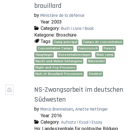
brouillard
by
Ministère de la défense
Year: 2003
Category:
Buch | Livre | Book
Kategorie: Broschüre
Tags:
Camp principal
Camps de concentration
Concentration Camps
Französisch
French
Hauptlager
Konzentrationslager
Main camp
Nacht-und-Nebel-Gefangene
Natzweiler
Night-and-Fog-Prisoners
Nuit-et-Brouillard-Prisonniers
Struthof
NS-Zwangsarbeit im deutschen
Südwesten
by
Marco Brenneisen
,
Anette Hettinger
Year: 2016
Category:
Aufsatz | Essai | Essay
Hg: Landeszentrale für politische Bildung