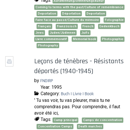
Tags:
Aufarbeitung/Erinnerungskultur
Coming to terms with the past/Culture of remembrance
Deportation
Déportation
Deportation
Faire face au passé/Culture du mémoire
Fotographie
Français
Französisch
French
Gedenkbuch
Jews
Juden/Jüdinnen
Juifs
Livre commémoratif
Memorial book
Photographie
Photography
Leçons de ténèbres - Résistants
déportés (1940-1945)
by
FNDIRP
Year: 1995
Category:
Buch | Livre | Book
' Tu vas voir, tu vas pleurer, mais tu ne
comprendras pas. Pour comprendre, il faut
avoir été ici,
Tags:
Camp principal
Camps de concentration
Concentration Camps
Death marches