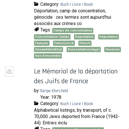
Category:
Buch | Livre | Book
Déportation, camp de concentration,
génocide : ces termes sont aujourd'hui
associés aux crimes co
Tags:
Camps de concentration
Concentration Camps
Deportation
Déportation
Français
Französisch
French
Gesamtüberblick
Konzentrationslager
Overview
Vue d'ensemble
Le Mémorial de la déportation
des Juifs de France
by
Serge Klarsfeld
Year: 1978
Category:
Buch | Livre | Book
Alphabetical listings, by transport, of c.
70,000 Jews deported from France (1942-
44). Entries inclu