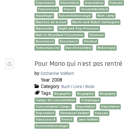
Deportation
Déportation
Deportation
Français
Französisch
French
Gesamtüberblick
Hauptlager
Konzentrationslager
Main camp
Marches de la mort
Nacht-und-Nebel-Gefangene
Natzweiler
Night-and-Fog-Prisoners
Nuit-et-Brouillard-Prisonniers
Overview
Résistance
Resistance
Struthof
Todesmärsche
Vue d'ensemble
Widerstand
Pour Mano qui n'est pas rentré
by
Catherine Vaillant
Year: 2008
Category:
Buch | Livre | Book
Tags:
Biographie
Biographie
Biography
Camps de concentration
Compiègne
Concentration Camps
Deportation
Déportation
Deportation
Emmanuel Vaillant
Français
Französisch
French
Jane Vaillant
Konzentrationslager