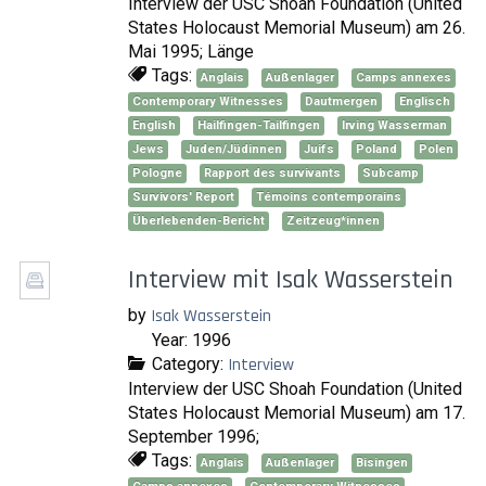
Interview der USC Shoah Foundation (United
States Holocaust Memorial Museum) am 26.
Mai 1995; Länge
Tags:
Anglais
Außenlager
Camps annexes
Contemporary Witnesses
Dautmergen
Englisch
English
Hailfingen-Tailfingen
Irving Wasserman
Jews
Juden/Jüdinnen
Juifs
Poland
Polen
Pologne
Rapport des survivants
Subcamp
Survivors' Report
Témoins contemporains
Überlebenden-Bericht
Zeitzeug*innen
Interview mit Isak Wasserstein
by
Isak Wasserstein
Year: 1996
Category:
Interview
Interview der USC Shoah Foundation (United
States Holocaust Memorial Museum) am 17.
September 1996;
Tags:
Anglais
Außenlager
Bisingen