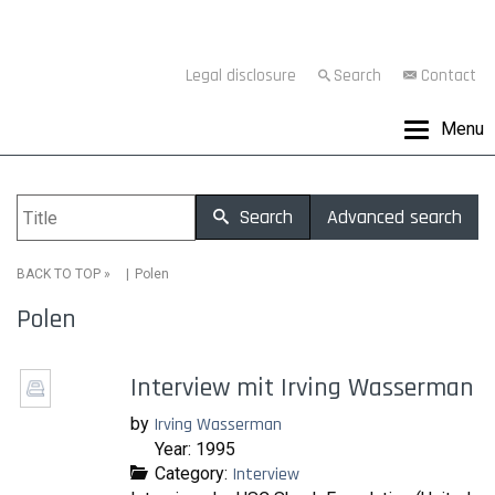
Legal disclosure
Search
Contact
Menu
Search
Advanced search
»
Polen
BACK TO TOP
Polen
Interview mit Irving Wasserman
by
Irving Wasserman
Year: 1995
Category:
Interview