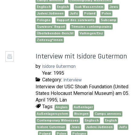
Camps annexes
Contemporary Witnesses
Englisch
English
Isak Wasserstein
Jews
Juden/Jüdinnen
Juifs
Poland
Polen
Pologne
Rapport des survivants
Subcamp
Survivors' Report
Témoins contemporains
Überlebenden-Bericht
Vaihingen/Enz
Zeitzeug*innen
Interview mit Isidore Guterman
by
Isidore Guterman
Year: 1995
Category:
Interview
Interview der USC Shoah Foundation (United
States Holocaust Memorial Museum) am 05.
April 1995; Län
Tags:
Anglais
Außenlager
Außenlagersystem
Bisingen
Camps annexes
Contemporary Witnesses
Englisch
English
Isidore Guterman
Jews
Juden/Jüdinnen
Juifs
Poland
Polen
Pologne