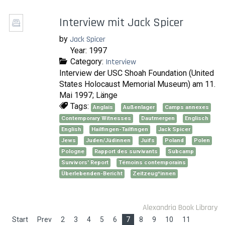
Interview mit Jack Spicer
by
Jack Spicer
Year: 1997
Category:
Interview
Interview der USC Shoah Foundation (United
States Holocaust Memorial Museum) am 11.
Mai 1997; Länge
Tags:
Anglais
Außenlager
Camps annexes
Contemporary Witnesses
Dautmergen
Englisch
English
Hailfingen-Tailfingen
Jack Spicer
Jews
Juden/Jüdinnen
Juifs
Poland
Polen
Pologne
Rapport des survivants
Subcamp
Survivors' Report
Témoins contemporains
Überlebenden-Bericht
Zeitzeug*innen
Alexandria Book Library
Start
Prev
2
3
4
5
6
7
8
9
10
11