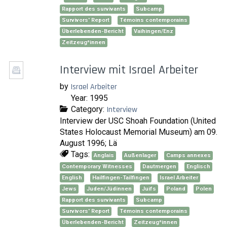
Rapport des survivants
Subcamp
Survivors' Report
Témoins contemporains
Überlebenden-Bericht
Vaihingen/Enz
Zeitzeug*innen
Interview mit Israel Arbeiter
by
Israel Arbeiter
Year: 1995
Category:
Interview
Interview der USC Shoah Foundation (United
States Holocaust Memorial Museum) am 09.
August 1996; Lä
Tags:
Anglais
Außenlager
Camps annexes
Contemporary Witnesses
Dautmergen
Englisch
English
Hailfingen-Tailfingen
Israel Arbeiter
Jews
Juden/Jüdinnen
Juifs
Poland
Polen
Rapport des survivants
Subcamp
Survivors' Report
Témoins contemporains
Überlebenden-Bericht
Zeitzeug*innen