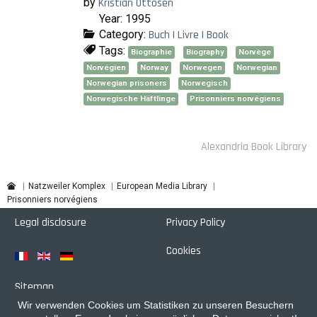
by
Kristian Ottosen
Year: 1995
Category:
Buch | Livre | Book
Tags:
Biographie
Biography
Norvège
Norvégien
Norway
Norwegen
Norwegian
Norwegian prisoners
Norwegisch
Norwegische Häftlinge
Prisonniers norvégiens
Alexandria Book Library
Natzweiler Komplex
European Media Library
Prisonniers norvégiens
Legal disclosure
Privacy Policy
Cookies
Sitemap
Wir verwenden Cookies um Statistiken zu unseren Besuchern
Login