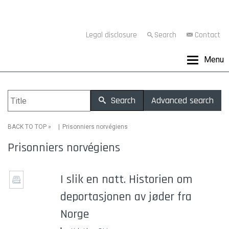
Legal disclosure
Search
Contact
Menu
Search
Advanced search
»
Prisonniers norvégiens
BACK TO TOP
Prisonniers norvégiens
I slik en natt. Historien om
deportasjonen av jøder fra
Norge