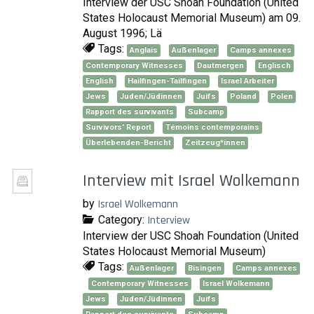
Interview der USC Shoah Foundation (United
States Holocaust Memorial Museum) am 09.
August 1996; Lä
Tags:
Anglais
Außenlager
Camps annexes
Contemporary Witnesses
Dautmergen
Englisch
English
Hailfingen-Tailfingen
Israel Arbeiter
Jews
Juden/Jüdinnen
Juifs
Poland
Polen
Rapport des survivants
Subcamp
Survivors' Report
Témoins contemporains
Überlebenden-Bericht
Zeitzeug*innen
Interview mit Israel Wolkemann
by
Israel Wolkemann
Category:
Interview
Interview der USC Shoah Foundation (United
States Holocaust Memorial Museum)
Tags:
Außenlager
Bisingen
Camps annexes
Contemporary Witnesses
Israel Wolkemann
Jews
Juden/Jüdinnen
Juifs