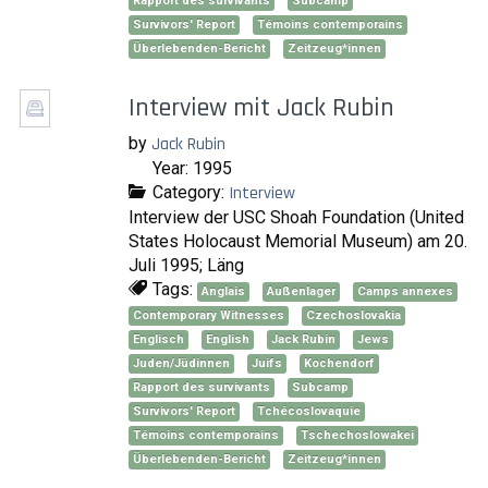
Rapport des survivants
Subcamp
Survivors' Report
Témoins contemporains
Überlebenden-Bericht
Zeitzeug*innen
Interview mit Jack Rubin
by
Jack Rubin
Year: 1995
Category:
Interview
Interview der USC Shoah Foundation (United
States Holocaust Memorial Museum) am 20.
Juli 1995; Läng
Tags:
Anglais
Außenlager
Camps annexes
Contemporary Witnesses
Czechoslovakia
Englisch
English
Jack Rubin
Jews
Juden/Jüdinnen
Juifs
Kochendorf
Rapport des survivants
Subcamp
Survivors' Report
Tchécoslovaquie
Témoins contemporains
Tschechoslowakei
Überlebenden-Bericht
Zeitzeug*innen