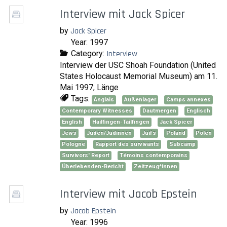
Interview mit Jack Spicer
by
Jack Spicer
Year: 1997
Category:
Interview
Interview der USC Shoah Foundation (United
States Holocaust Memorial Museum) am 11.
Mai 1997; Länge
Tags:
Anglais
Außenlager
Camps annexes
Contemporary Witnesses
Dautmergen
Englisch
English
Hailfingen-Tailfingen
Jack Spicer
Jews
Juden/Jüdinnen
Juifs
Poland
Polen
Pologne
Rapport des survivants
Subcamp
Survivors' Report
Témoins contemporains
Überlebenden-Bericht
Zeitzeug*innen
Interview mit Jacob Epstein
by
Jacob Epstein
Year: 1996