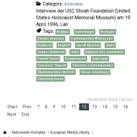
Category:
Interview
Interview der USC Shoah Foundation (United
States Holocaust Memorial Museum) am 19.
April 1996; Län
Tags:
Anglais
Außenlager
Bisingen
Camps annexes
Contemporary Witnesses
Englisch
English
Jacob Epstein
Jews
Juden/Jüdinnen
Juifs
Rapport des survivants
Soviet Union
Sowjetunion
Subcamp
Survivors' Report
Témoins contemporains
Überlebenden-Bericht
Union soviétique
Zeitzeug*innen
Alexandria Book Library
Start
Prev
7
8
9
10
11
12
13
14
15
16
Next
End
Natzweiler Komplex
European Media Library