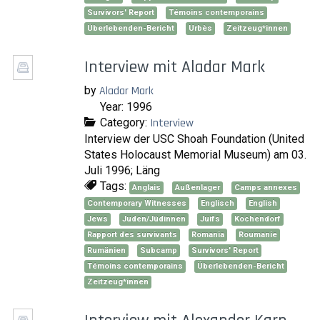
Survivors' Report
Témoins contemporains
Überlebenden-Bericht
Urbès
Zeitzeug*innen
Interview mit Aladar Mark
by
Aladar Mark
Year: 1996
Category:
Interview
Interview der USC Shoah Foundation (United
States Holocaust Memorial Museum) am 03.
Juli 1996; Läng
Tags:
Anglais
Außenlager
Camps annexes
Contemporary Witnesses
Englisch
English
Jews
Juden/Jüdinnen
Juifs
Kochendorf
Rapport des survivants
Romania
Roumanie
Rumänien
Subcamp
Survivors' Report
Témoins contemporains
Überlebenden-Bericht
Zeitzeug*innen