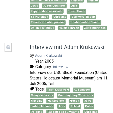
Contemporary Witnesses
Englisch
English
Jews
Juden/Jüdinnen
Juifs
Rapport des survivants
Soviet Union
Sowjetunion
Subcamp
Survivors' Report
Témoins contemporains
Überlebenden-Bericht
Union soviétique
Vaihingen/Enz
Zeitzeug*innen
Interview mit Adam Krakowski
by
Adam Krakowski
Year: 2005
Category:
Interview
Interview der USC Shoah Foundation (United
States Holocaust Memorial Museum) am 11.
Juli 2005; Teil
Tags:
Adam Krakowski
Außenlager
Camps annexes
Contemporary Witnesses
Français
Französisch
French
Jews
Juden/Jüdinnen
Juifs
Poland
Polen
Pologne
Rapport des survivants
Subcamp