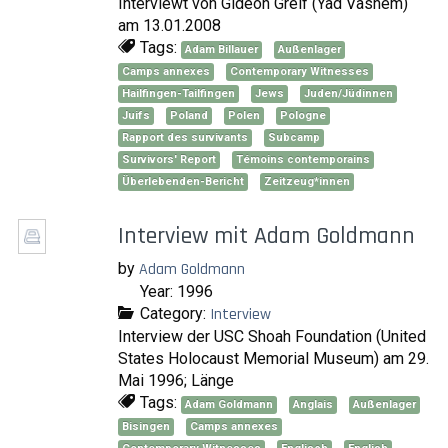
Interviewt von Gideon Greif (Yad Vashem)
am 13.01.2008
Tags:
Adam Billauer
Außenlager
Camps annexes
Contemporary Witnesses
Hailfingen-Tailfingen
Jews
Juden/Jüdinnen
Juifs
Poland
Polen
Pologne
Rapport des survivants
Subcamp
Survivors' Report
Témoins contemporains
Überlebenden-Bericht
Zeitzeug*innen
Interview mit Adam Goldmann
by
Adam Goldmann
Year: 1996
Category:
Interview
Interview der USC Shoah Foundation (United
States Holocaust Memorial Museum) am 29.
Mai 1996; Länge
Tags:
Adam Goldmann
Anglais
Außenlager
Bisingen
Camps annexes