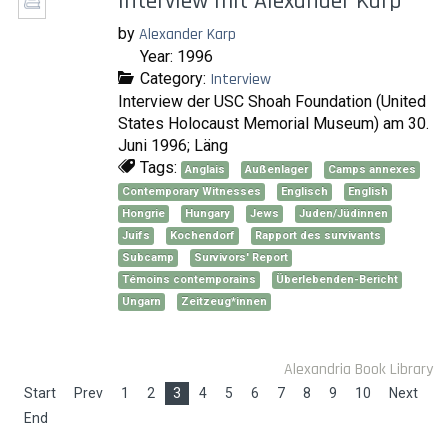
Interview mit Alexander Karp
by
Alexander Karp
Year: 1996
Category:
Interview
Interview der USC Shoah Foundation (United
States Holocaust Memorial Museum) am 30.
Juni 1996; Läng
Tags:
Anglais
Außenlager
Camps annexes
Contemporary Witnesses
Englisch
English
Hongrie
Hungary
Jews
Juden/Jüdinnen
Juifs
Kochendorf
Rapport des survivants
Subcamp
Survivors' Report
Témoins contemporains
Überlebenden-Bericht
Ungarn
Zeitzeug*innen
Alexandria Book Library
Start
Prev
1
2
3
4
5
6
7
8
9
10
Next
End