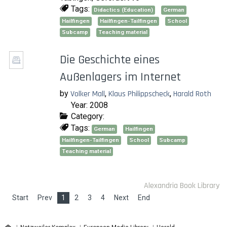
Tags:
Didactics (Education)
German
Hailfingen
Hailfingen-Tailfingen
School
Subcamp
Teaching material
Die Geschichte eines
Außenlagers im Internet
by
Volker Mall
,
Klaus Philippscheck
,
Harald Roth
Year: 2008
Category:
Tags:
German
Hailfingen
Hailfingen-Tailfingen
School
Subcamp
Teaching material
Alexandria Book Library
Start
Prev
1
2
3
4
Next
End