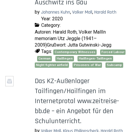
Auschwitz ins Gäu
by
Johannes Kuhn
,
Volker Mall
,
Harald Roth
Year: 2020
Category:
Autoren: Harald Roth, Volker MallIn
memoriam Utz Jeggle (1941–
2009)Grußwort: Jutta Gutwinski-Jegg
Tags:
Contemporary Witnesses
Forced Labour
German
Hailfingen
Hailfingen-Tailfingen
Night fighter airfield
Prisoners of War
Subcamp
Das KZ-Außenlager
Tailfingen/Hailfingen im
Internetprotal www.zeitreise-
bb.de – ein Angebot für den
Schulunterricht.
by
Volker Mall
,
Klaus Philippscheck
,
Harald Roth