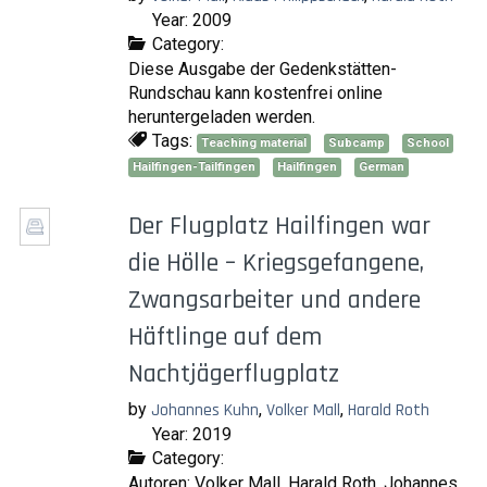
Year: 2009
Category:
Diese Ausgabe der Gedenkstätten-
Rundschau kann kostenfrei online
heruntergeladen werden.
Tags:
Teaching material
Subcamp
School
Hailfingen-Tailfingen
Hailfingen
German
Der Flugplatz Hailfingen war
die Hölle – Kriegsgefangene,
Zwangsarbeiter und andere
Häftlinge auf dem
Nachtjägerflugplatz
by
Johannes Kuhn
,
Volker Mall
,
Harald Roth
Year: 2019
Category:
Autoren: Volker Mall, Harald Roth, Johannes