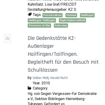
KuhnSatz: Lisa Graf/FREIZEIT
GestaltungHerausgeber: KZ G
Tags:
Forced Labour
German
Hailfingen
Hailfingen-Tailfingen
Night fighter airfield
Prisoners of War
Subcamp
Die Gedenkstätte KZ-
Außenlager
Hailfingen/Tailfingen.
Begleitheft für den Besuch mit
Schulklassen
by
Volker Mall
,
Harald Roth
Year: 2010
Category:
Hg. von Gegen Vergessen-Für Demokratie
e.V., Sektion Böblingen-Herrenberg-
Tübingen; Gefördert vo