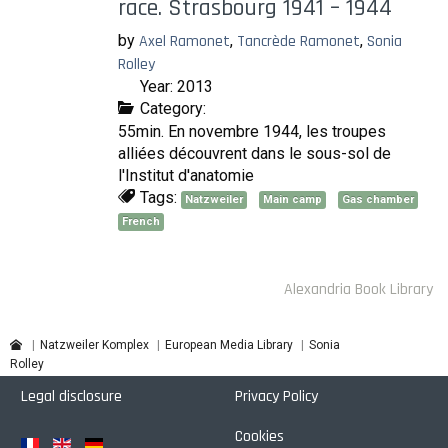
race. Strasbourg 1941 – 1944
by
Axel Ramonet
,
Tancrède Ramonet
,
Sonia
Rolley
Year: 2013
Category:
55min. En novembre 1944, les troupes
alliées découvrent dans le sous-sol de
l'Institut d'anatomie
Tags:
Natzweiler
Main camp
Gas chamber
French
Alexandria Book Library
Sonia
Natzweiler Komplex
European Media Library
Rolley
Legal disclosure
Privacy Policy
Cookies