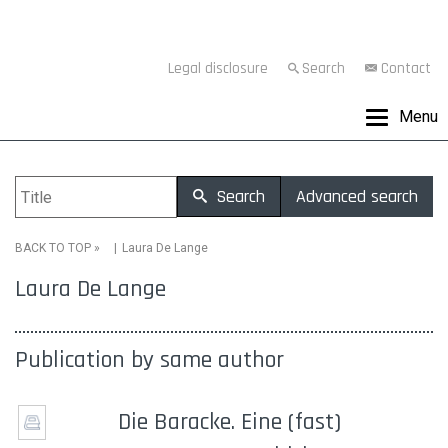
Legal disclosure
Search
Contact
Menu
Search
Advanced search
»
Laura De Lange
BACK TO TOP
Laura De Lange
Publication by same author
Die Baracke. Eine (fast)