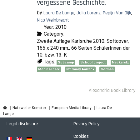
vergessene Geschichte.
by
Laura De Lange
,
Julia Lorenz
,
Pepijn Van Dijk
,
Nico Weinbrecht
Year: 2010
Category:
Zweite Auflage Karlsruhe 2010. Softcover,
165 x 240 mm,, 66 Seiten SchülerInnen der
10. bzw. 13. K
Tags:
Subcamp
School project
Neckarelz
Medical care
Infirmary barrack
German
Alexandria Book Library
Laura De
Natzweiler Komplex
European Media Library
Lange
Legal disclosure
Privacy Policy
Cookies