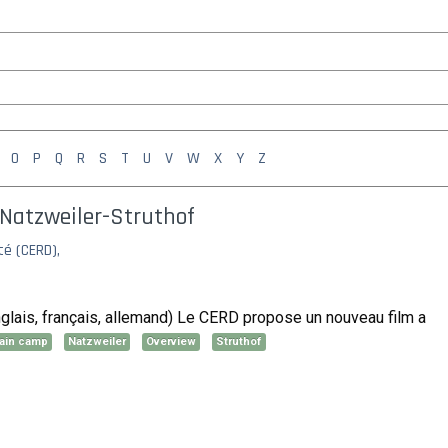
O
P
Q
R
S
T
U
V
W
X
Y
Z
 Natzweiler-Struthof
é (CERD),
nglais, français, allemand) Le CERD propose un nouveau film a
ain camp
Natzweiler
Overview
Struthof