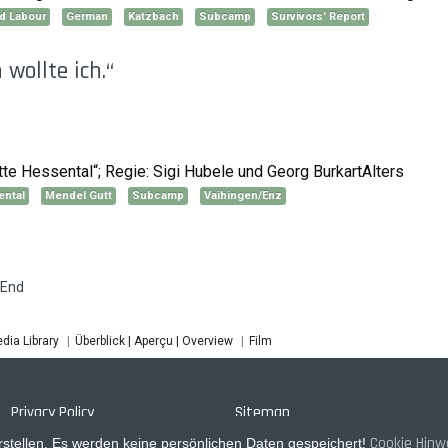
d Labour
German
Katzbach
Subcamp
Survivors' Report
wollte ich.“
tte Hessental“; Regie: Sigi Hubele und Georg BurkartAlters
ental
Mendel Gutt
Subcamp
Vaihingen/Enz
End
dia Library
Überblick | Aperçu | Overview
Film
Privacy Policy
Sitemap
Cookie Hinw
stellen. Es werden keine persönlichen Daten gespeichert!