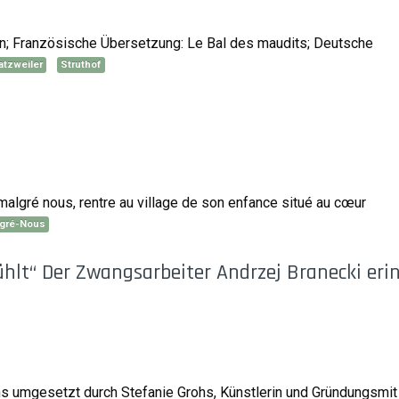
ten; Französische Übersetzung: Le Bal des maudits; Deutsche
atzweiler
Struthof
malgré nous, rentre au village de son enfance situé au cœur
gré-Nous
ühlt“ Der Zwangsarbeiter Andrzej Branecki eri
ns umgesetzt durch Stefanie Grohs, Künstlerin und Gründungsmit