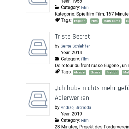
Year: 1958
Category:
Film
Kategorie: Spielfilm Film; 167 Minu
Tags:
English
Film
Main camp
N
Triste Secret
by
Serge Schleiffer
Year: 2014
Category:
Film
De retour du front russe Eugène , un 
Tags:
Alsace
Elsass
French
Mal
„Ich habe nichts mehr gef
Adlerwerken
by
Andrzej Branecki
Year: 2019
Category:
Film
28 Minuten; Projekt des Förderverei