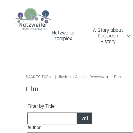
A Story about
Natzweiler
European
complex
History
»
»
Film
BACK TO TOP
Überblick | Aperçu | Overview
Film
Filter by Title
Vai
Author