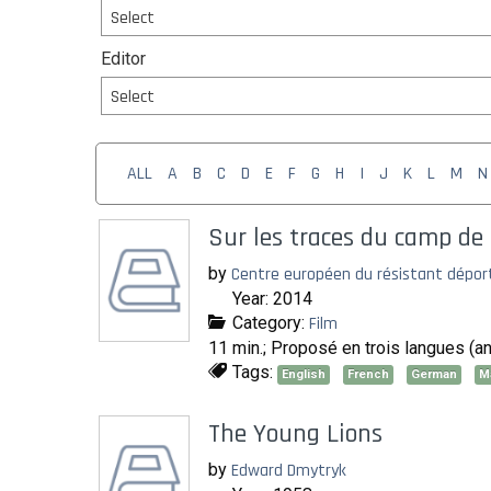
Select
Editor
Select
ALL
A
B
C
D
E
F
G
H
I
J
K
L
M
N
Sur les traces du camp de
by
Centre européen du résistant déport
Year: 2014
Category:
Film
11 min.; Proposé en trois langues (a
Tags:
English
French
German
M
The Young Lions
by
Edward Dmytryk