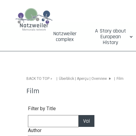
A Story about
Natzweiler
European
complex
History
»
»
Film
BACK TO TOP
Überblick | Aperçu | Overview
Film
Filter by Title
Vai
Author