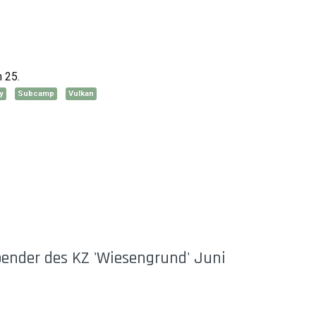
 25.
y
Subcamp
Vulkan
bender des KZ 'Wiesengrund' Juni