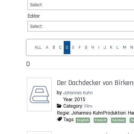
Select
Editor
Select
ALL
A
B
C
D
E
F
G
H
I
J
K
L
M
N
D
Der Dachdecker von Birke
by
Johannes Kuhn
Year: 2015
Category:
Film
Regie: Johannes KuhnProduktion: Hara
Tags:
English
French
German
Ha