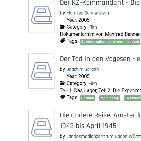
Der KZ-Kommandant - Die 
by
Manfred Bannenberg
Year: 2005
Category:
Film
Dokumentarfilm von Manfred Bannenb
Tags:
Concentration camp commandant
Der Tod in den Vogesen - 
by
Joachim Görgen
Year: 2005
Category:
Film
Teil 1: Das Lager, Teil 2: Die Experim
Tags:
German
Main camp
Overview
Die andere Reise. Amsterd
1943 bis April 1945
by
Landesmedienzentrum Baden Württe