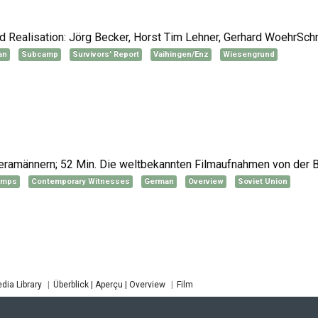
 Realisation: Jörg Becker, Horst Tim Lehner, Gerhard WoehrSchn
an
Subcamp
Survivors' Report
Vaihingen/Enz
Wiesengrund
ramännern; 52 Min. Die weltbekannten Filmaufnahmen von der 
amps
Contemporary Witnesses
German
Overview
Soviet Union
dia Library
Überblick | Aperçu | Overview
Film