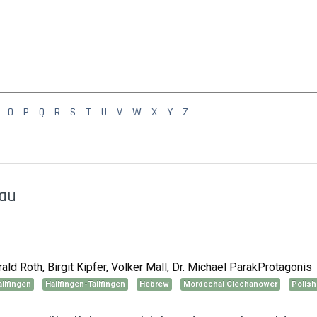
O
P
Q
R
S
T
U
V
W
X
Y
Z
nau
ld Roth, Birgit Kipfer, Volker Mall, Dr. Michael ParakProtagonis
ilfingen
Hailfingen-Tailfingen
Hebrew
Mordechai Ciechanower
Polish