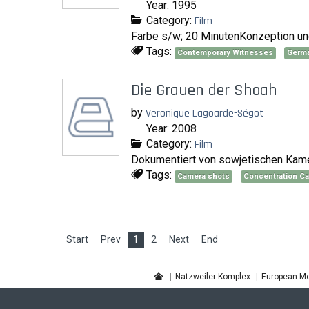
Year: 1995
Category:
Film
Farbe s/w; 20 MinutenKonzeption und
Tags:
Contemporary Witnesses
Germ
Die Grauen der Shoah
by
Veronique Lagoarde-Ségot
Year: 2008
Category:
Film
Dokumentiert von sowjetischen Kame
Tags:
Camera shots
Concentration C
Start
Prev
1
2
Next
End
Natzweiler Komplex
European Me