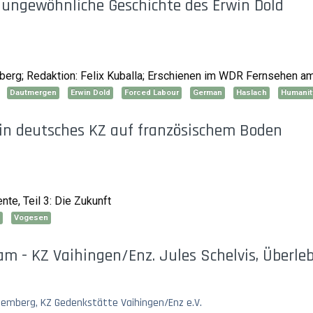
ungewöhnliche Geschichte des Erwin Dold
erg; Redaktion: Felix Kuballa; Erschienen im WDR Fernsehen am
Dautmergen
Erwin Dold
Forced Labour
German
Haslach
Humanit
ein deutsches KZ auf französischem Boden
ente, Teil 3: Die Zukunft
Vogesen
am - KZ Vaihingen/Enz. Jules Schelvis, Überle
mberg, KZ Gedenkstätte Vaihingen/Enz e.V.