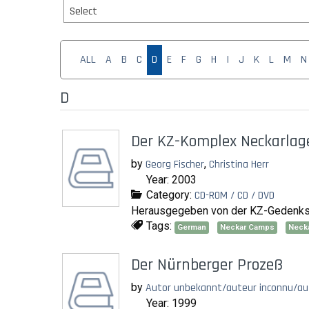
Select
ALL
A
B
C
D
E
F
G
H
I
J
K
L
M
N
D
Der KZ-Komplex Neckarlag
by
Georg Fischer
,
Christina Herr
Year: 2003
Category:
CD-ROM / CD / DVD
Herausgegeben von der KZ-Gedenkstä
Tags:
German
Neckar Camps
Necka
Der Nürnberger Prozeß
by
Autor unbekannt/auteur inconnu/a
Year: 1999