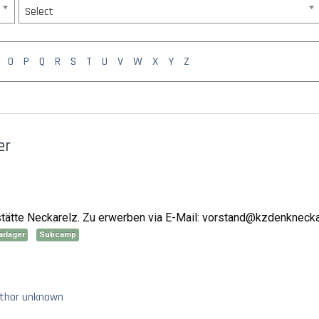
Select
O
P
Q
R
S
T
U
V
W
X
Y
Z
er
tte Neckarelz. Zu erwerben via E-Mail: vorstand@kzdenknecka
rlager
Subcamp
uthor unknown