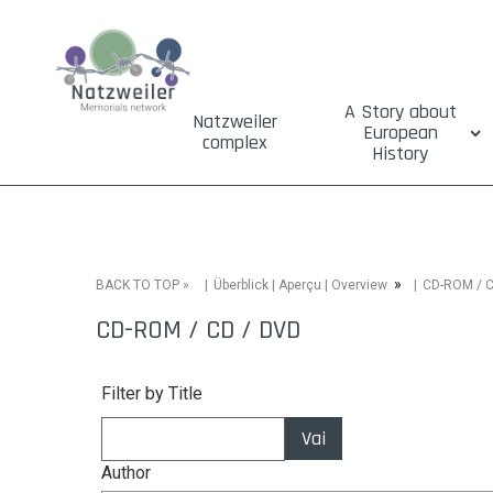
A Story about
Natzweiler
European
complex
History
»
»
CD-ROM / C
BACK TO TOP
Überblick | Aperçu | Overview
CD-ROM / CD / DVD
Filter by Title
Vai
Author