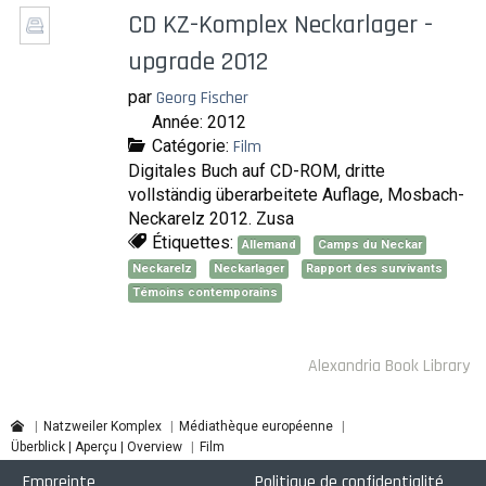
CD KZ-Komplex Neckarlager -
upgrade 2012
par
Georg Fischer
Année: 2012
Catégorie:
Film
Digitales Buch auf CD-ROM, dritte
vollständig überarbeitete Auflage, Mosbach-
Neckarelz 2012. Zusa
Étiquettes:
Allemand
Camps du Neckar
Neckarelz
Neckarlager
Rapport des survivants
Témoins contemporains
Alexandria Book Library
Natzweiler Komplex
Médiathèque européenne
Überblick | Aperçu | Overview
Film
Empreinte
Politique de confidentialité