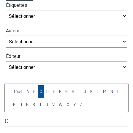
Étiquettes
Auteur
Éditeur
Tous
A
B
C
D
E
F
G
H
I
J
K
L
M
N
O
P
Q
R
S
T
U
V
W
X
Y
Z
C