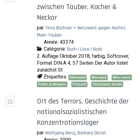
zwischen Tauber, Kocher &
Neckar
par
Timo Büchner + Netzwerk gegen Rechts
Main-Tauber
Année: 43374
Catégorie:
Buch | Livre | Book
2. Auflage Oktober 2018, farbig, Softcover,
Format DIN A 4, 57 Seiten Der Autor listet
zunächst St
Étiquettes:
Allemand
Musique
Néo-nazis
Partis politiques
Présent
Structures droite
Ort des Terrors. Geschichte der
nationalsozialistischen
Konzentrationslager
par
Wolfgang Benz
,
Barbara Distel
Année: 2009