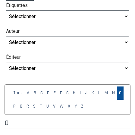
Étiquettes
Auteur
Éditeur
Tous
A
B
C
D
E
F
G
H
I
J
K
L
M
N
O
P
Q
R
S
T
U
V
W
X
Y
Z
O