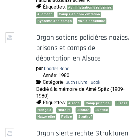
nationalsozialistischen K
Étiquettes:
Administration des camps
Allemand
Camps de concentration
Système des camps
Vue d'ensemble
Organisations policières nazies,
prisons et camps de
déportation en Alsace
par
Charles Béné
Année: 1980
Catégorie:
Buch | Livre | Book
Dédié à la mémoire de Aimé Spitz (1909-
1980)
Étiquettes:
Alsace
Camp principal
Elsass
Français
Histoire
Justice
Justice
Natzweiler
Police
Struthof
Organisierte rechte Strukturen