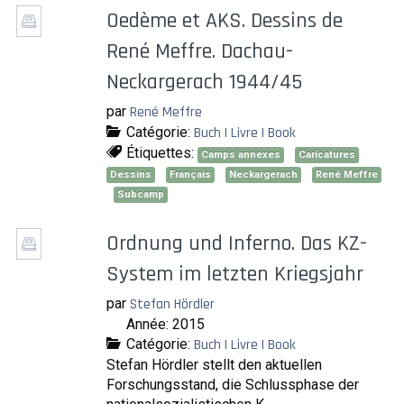
Oedème et AKS. Dessins de
René Meffre. Dachau-
Neckargerach 1944/45
par
René Meffre
Catégorie:
Buch | Livre | Book
Étiquettes:
Camps annexes
Caricatures
Dessins
Français
Neckargerach
René Meffre
Subcamp
Ordnung und Inferno. Das KZ-
System im letzten Kriegsjahr
par
Stefan Hördler
Année: 2015
Catégorie:
Buch | Livre | Book
Stefan Hördler stellt den aktuellen
Forschungsstand, die Schlussphase der