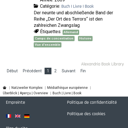
Catégorie:
Buch | Livre | Book
Der neunte und abschließende Band der
Reihe „Der Ort des Terrors“ ist den
zahlreichen Zwangslag
Étiquettes:
Allemand
Camps de concentration
Histoire
Vue d'ensemble
Alexandria Book Library
Début
Précédent
1
2
Suivant
Fin
Natzweiler Komplex
Médiathèque européenne
Überblick | Aperçu | Overview
Buch | Livre | Book
Empreinte
Politique de confidentialité
Politique des cookies